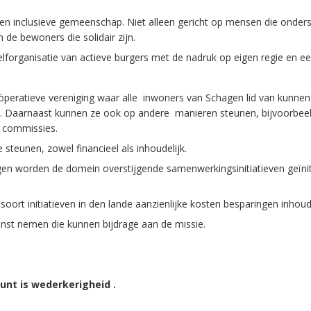
een inclusieve gemeenschap. Niet alleen gericht op mensen die onde
de bewoners die solidair zijn.
elforganisatie van actieve burgers met de nadruk op eigen regie en 
peratieve vereniging waar alle inwoners van Schagen lid van kunne
nen. Daarnaast kunnen ze ook op andere manieren steunen, bijvoorbeel
 commissies.
steunen, zowel financieel als inhoudelijk.
n worden de domein overstijgende samenwerkingsinitiatieven geïnit
it soort initiatieven in den lande aanzienlijke kosten besparingen 
nst nemen die kunnen bijdrage aan de missie.
unt is wederkerigheid .