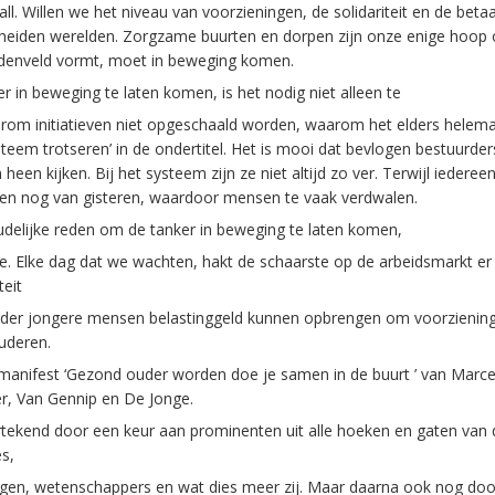
all. Willen we het niveau van voorzieningen, de solidariteit en de beta
iden werelden. Zorgzame buurten en dorpen zijn onze enige hoop o
enveld vormt, moet in beweging komen.
n beweging te laten komen, is het nodig niet alleen te
rom initiatieven niet opgeschaald worden, waarom het elders helema
systeem trotseren’ in de ondertitel. Het is mooi dat bevlogen bestuur
en kijken. Bij het systeem zijn ze niet altijd zo ver. Terwijl iederee
den nog van gisteren, waardoor mensen te vaak verdwalen.
oudelijke reden om de tanker in beweging te laten komen,
. Elke dag dat we wachten, hakt de schaarste op de arbeidsmarkt er 
teit
nder jongere mensen belastinggeld kunnen opbrengen om voorziening
uderen.
manifest ‘Gezond ouder worden doe je samen in de buurt ’ van Marce
r, Van Gennip en De Jonge.
rtekend door een keur aan prominenten uit alle hoeken en gaten van 
es,
gen, wetenschappers en wat dies meer zij. Maar daarna ook nog doo