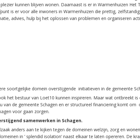
 plezier kunnen blijven wonen. Daarnaast is er in Warmenhuizen Het
fpunt is er voor alle inwoners in Warmenhuizen die prettig, zelfstandi
tie, advies, hulp bij het oplossen van problemen en organiseren acti
ere soortgelijke domein overstijgende initiatieven in de gemeente Sc
 ook het bestuur van Loet10 kunnen inspireren. Maar wat ontbreekt is
 van de gemeente Schagen en er structureel financiering komt om oo
kagen voor gaan zorgen.
stijgend samenwerken in Schagen.
zaak anders aan te kijken tegen de domeinen welzijn, zorg en wonen.
meinen in ’ splendid isolation’ naast elkaar te laten opereren. De k