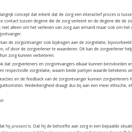
langrijk concept dat erkent dat de zorg een interactief proces is tus
te contact tussen degene die de zorg verleent en de degene die de zor
at niet alleen om het verlenen van zorg aan iemand maar ook om het
gontvanger.
 kan de zorgontvanger ook bijdragen aan de zorgrelatie, bijvoorbeeld
n, of door de zorgverlener te waarderen. Dit kan de zorgverlener hel
 hun zorg kunnen verbeteren.
ok dat zorgverleners en zorgontvangers elkaar kunnen beïnvloeden en
n respectvolle zorgrelatie, waarin beide partijen waarde betekenis vi
eacties en de feedback van de zorgontvanger kunnen zorgverleners 
rguitkomsten. Wederkerigheid draagt dus bij aan een meer ethische, e
s!
at hij
present
is. Dat hij de behoefte aan zorg in een bepaalde situatie