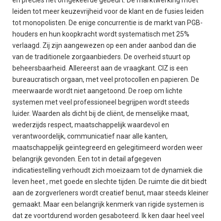
en precies het omgekeerde gebeurt. De marktwerking moet
leiden tot meer keuzevrijheid voor de klant en de fusies leiden
tot monopolisten. De enige concurrentie is de markt van PGB-
houders en hun koopkracht wordt systematisch met 25%
verlaagd. Zij zijn aangewezen op een ander aanbod dan die
van de traditionele zorgaanbieders. De overheid stuurt op
beheersbaarheid. Allereerst aan de vraagkant. CIZ is een
bureaucratisch orgaan, met veel protocollen en papieren. De
meerwaarde wordt niet aangetoond. De roep om lichte
systemen met veel professioneel begrijpen wordt steeds
luider. Waarden als dicht bij de cliënt, de menselijke maat,
wederzijds respect, maatschappelijk waardevol en
verantwoordelijk, communicatief naar alle kanten,
maatschappelijk geïntegreerd en gelegitimeerd worden weer
belangrijk gevonden. Een tot in detail afgegeven
indicatiestelling verhoudt zich moeizaam tot de dynamiek die
leven heet , met goede en slechte tijden. De ruimte die dit biedt
aan de zorgverleners wordt creatief benut, maar steeds kleiner
gemaakt. Maar een belangrijk kenmerk van rigide systemen is
dat ze voortdurend worden gesaboteerd. Ik ken daar heel veel