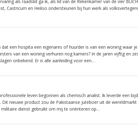
rvaring als raadslid ga ik, als lid van de Rekenkamer van de vier BU
t, Castricum en Heiloo ondersteunen bij hun werk als volksvertegen
at een hospita een eigenares of huurder is van een woning waar j
sters van een woning verhuren nog kamers? In de jaren vijftig en ze
agen onbekend. Er is alle aanleiding voor een…
professionele leven begonnen als chemisch analist. Ik leverde een bij
. Dit nieuwe product zou de Pakistaanse juteboer uit de wereldmarkt
n militaire dienst gebruikt om mij te oriënteren op…