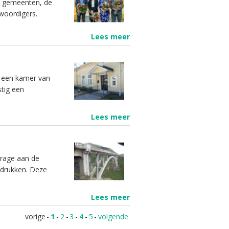
CH gemeenten, de
woordigers.
Lees meer
e een kamer van
stig een
Lees meer
drage aan de
 drukken. Deze
Lees meer
vorige
-
1
-
2
-
3
-
4
-
5
-
volgende