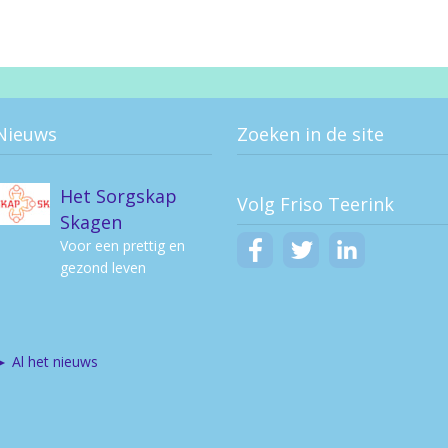
Van het concert
des levens krijgt
niemand een
programma.
Nieuws
Zoeken in de site
Het Sorgskap
Volg Friso Teerink
Skagen
Voor een prettig en
gezond leven
► Al het nieuws
Per 1 november
2023 lid van de
Rekenkamer van
de BUCH-