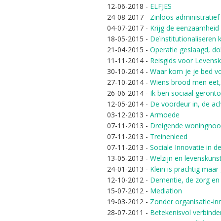
12-06-2018
-
ELFJES
24-08-2017
-
Zinloos administratief
04-07-2017
-
Krijg de eenzaamheid
18-05-2015
-
Deïnstitutionaliseren k
21-04-2015
-
Operatie geslaagd, do
11-11-2014
-
Reisgids voor Levens
30-10-2014
-
Waar kom je je bed vo
27-10-2014
-
Wiens brood men eet,
26-06-2014
-
Ik ben sociaal geront
12-05-2014
-
De voordeur in, de ach
03-12-2013
-
Armoede
07-11-2013
-
Dreigende woningnood
07-11-2013
-
Treinenleed
07-11-2013
-
Sociale Innovatie in d
13-05-2013
-
Welzijn en levenskuns
24-01-2013
-
Klein is prachtig maar
12-10-2012
-
Dementie, de zorg en 
15-07-2012
-
Mediation
19-03-2012
-
Zonder organisatie-in
28-07-2011
-
Betekenisvol verbinde