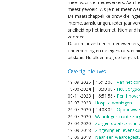
meer voor de medewerkers. Aan het
meest gevoeld. Als je niet meer wee
De maatschappelijke ontwikkelingen 
internetaansluitingen. Ieder jaar v
snelheid op het internet. Niemand 
voordeel.
Daarom, investeer in medewerkers, n
onderneming en de eigenaar van nie
uitslaan. Nu alleen nog de teugels 
Overig nieuws
19-09-2025 | 15:12:00
-
Van het co
19-06-2024 | 18:30:00
-
Het Sorgsk
09-11-2023 | 16:51:56
-
Per 1 nove
03-07-2023
-
Hospita-woningen
26-07-2020 | 14:08:09
-
Opbouwwe
26-07-2020
-
Waardegestuurde zor
29-04-2020
-
Zorgen op afstand in 
19-09-2018
-
Zingeving en levensku
13-06-2018
-
Naar een waardegestuu