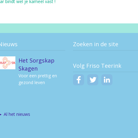
r bindt wel je kameel vast !
Van het concert
des levens krijgt
niemand een
programma.
Nieuws
Zoeken in de site
Het Sorgskap
Volg Friso Teerink
Skagen
Voor een prettig en
gezond leven
► Al het nieuws
Per 1 november
2023 lid van de
Rekenkamer van