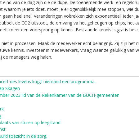
 eind van de dag zijn die de dupe. De toenemende werk- en regeldr
t waarom je iets doet, moet je er ogenblikkelijk mee stoppen, wie du
gaan heel snel. Veranderingen voltrekken zich exponentieel. Ieder ja
erdubbelt de CO2 uitstoot, de omvang va het geheugen op chips, het a
heeft meer een voorsprong op kennis. Bestaande kennis is gratis besc
iet in processen. Maak de medewerker echt belangrijk. Zij zijn het m
uwe kennis. Investeer in medewerkers, vraag waar ze gelukkig van w
bij de managers weg halen.
ncert des levens krijgt niemand een programma.
ap Skagen
mber 2023 lid van de Rekenkamer van de BUCH-gemeenten
rk
g
plaats van sturen op leegstand.
nst
rd toezicht in de zorg.