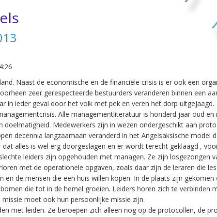
els
013
4:26
eland. Naast de economische en de financiële crisis is er ook een org
Voorheen zeer gerespecteerde bestuurders veranderen binnen een aant
ar in ieder geval door het volk met pek en veren het dorp uitgejaagd.
 managementcrisis. Alle managementliteratuur is honderd jaar oud en 
n doelmatigheid. Medewerkers zijn in wezen ondergeschikt aan protoc
lopen decennia langzaamaan veranderd in het Angelsaksische model dat
 dat alles is wel erg doorgeslagen en er wordt terecht geklaagd , vo
 slechte leiders zijn opgehouden met managen. Ze zijn losgezongen va
erloren met de operationele opgaven, zoals daar zijn de leraren die le
ren en de mensen die een huis willen kopen. In de plaats zijn gekomen
bomen die tot in de hemel groeien. Leiders horen zich te verbinden
 missie moet ook hun persoonlijke missie zijn.
n met leiden. Ze beroepen zich alleen nog op de protocollen, de pro