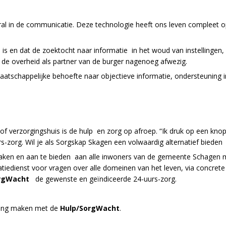
oral in de communicatie. Deze technologie heeft ons leven compleet o
 en dat de zoektocht naar informatie in het woud van instellingen, o
n de overheid als partner van de burger nagenoeg afwezig.
atschappelijke behoefte naar objectieve informatie, ondersteuning in
 of verzorgingshuis is de hulp en zorg op afroep. “Ik druk op een kn
s-zorg. Wil je als Sorgskap Skagen een volwaardig alternatief bieden 
aken en aan te bieden aan alle inwoners van de gemeente Schagen 
matiedienst voor vragen over alle domeinen van het leven, via concre
rgWacht
de gewenste en geïndiceerde 24-uurs-zorg.
nding maken met de
Hulp/SorgWacht
.