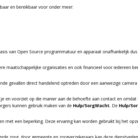
kbaar en bereikbaar voor onder meer:
 basis van Open Source programmatuur en apparaat onafhankelijk dus 
dere maatschappelijke organisaties en ook financieel voor iedereen 
nde gevallen direct handelend optreden door een aanwezige camera t
e en voorziet op die manier aan de behoefte aan contact en omdat he
zorgers kunnen gebruik maken van de
Hulp/SorgWacht.
De
Hulp/So
n met een beperking. Deze ervaring kan worden gebruikt bij het opz
rde zorg door gemeente en zorgverzekeraars kan deze dienstverlenin