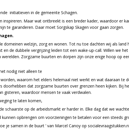
ende initiatieven in de gemeente Schagen.
nen inspireren. Maar wat ontbreekt is een breder kader, waardoor e
ermijn te garanderen. Daar moet Sorgskap Skagen voor gaan zorgen.
hagen.
e domeinen welzijn, zorg en wonen. Tot nu toe dachten wij als land 
t en de dubbele vergrijzing leiden tot een wake-up-call. Willen we het
n werelden. Zorgzame buurten en dorpen zijn onze enige hoop op e
t nodig niet alleen te
worden, waarom het elders helemaal niet werkt en wat daaraan te doen
s doorhebben dat zorgzame buurten over grenzen heen kijken. Bij het sy
an gisteren, waardoor mensen te vaak verdwalen.
eweging te laten komen,
e schaarste op de arbeidsmarkt er harder in. Elke dag dat we wachten
d kunnen opbrengen om voorzieningen te betalen voor een steeds gr
e je samen in de buurt ’ van Marcel Canoy op socialevraagstukken.n