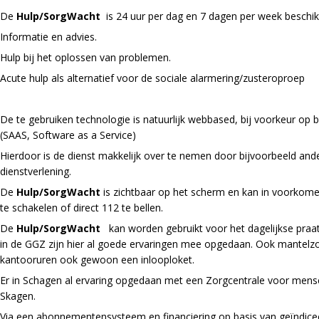
De
Hulp/SorgWacht
is 24 uur per dag en 7 dagen per week beschi
Informatie en advies.
Hulp bij het oplossen van problemen.
Acute hulp als alternatief voor de sociale alarmering/zusteroproep
De te gebruiken technologie is natuurlijk webbased, bij voorkeur op
(SAAS, Software as a Service)
Hierdoor is de dienst makkelijk over te nemen door bijvoorbeeld an
dienstverlening.
De
Hulp/SorgWacht
is zichtbaar op het scherm en kan in voorkome
te schakelen of direct 112 te bellen.
De
Hulp/SorgWacht
kan worden gebruikt voor het dagelijkse praatj
in de GGZ zijn hier al goede ervaringen mee opgedaan. Ook mantel
kantooruren ook gewoon een inlooploket.
Er in Schagen al ervaring opgedaan met een Zorgcentrale voor mense
Skagen.
Via een abonnementensysteem en financiering op basis van geïndicee