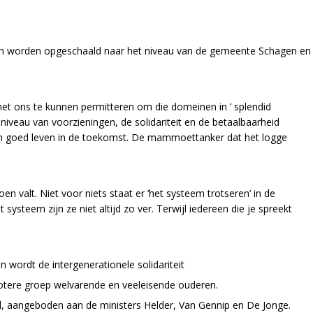
r kan worden opgeschaald naar het niveau van de gemeente Schagen en
het ons te kunnen permitteren om die domeinen in ’ splendid
 niveau van voorzieningen, de solidariteit en de betaalbaarheid
en goed leven in de toekomst. De mammoettanker dat het logge
 valt. Niet voor niets staat er ‘het systeem trotseren’ in de
steem zijn ze niet altijd zo ver. Terwijl iedereen die je spreekt
 wordt de intergenerationele solidariteit
otere groep welvarende en veeleisende ouderen.
l, aangeboden aan de ministers Helder, Van Gennip en De Jonge.