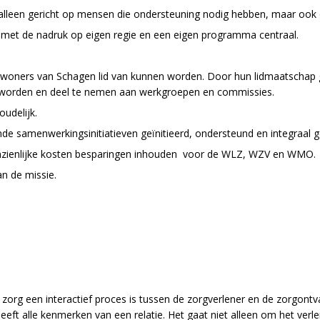
alleen gericht op mensen die ondersteuning nodig hebben, maar ook o
s met de nadruk op eigen regie en een eigen programma centraal.
woners van Schagen lid van kunnen worden. Door hun lidmaatschap ge
te worden en deel te nemen aan werkgroepen en commissies.
oudelijk.
 samenwerkingsinitiatieven geïnitieerd, ondersteund en integraal ge
de aanzienlijke kosten besparingen inhouden voor de WLZ, WZV en WMO.
n de missie.
e zorg een interactief proces is tussen de zorgverlener en de zorgont
 heeft alle kenmerken van een relatie. Het gaat niet alleen om het v