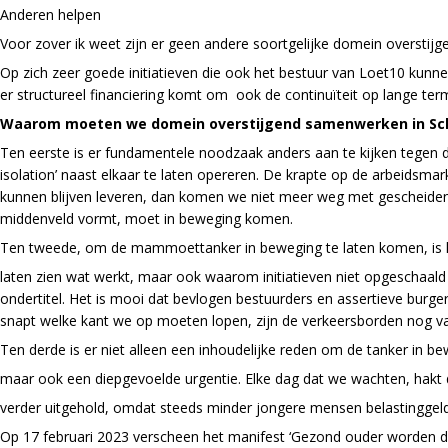
Anderen helpen
Voor zover ik weet zijn er geen andere soortgelijke domein overstijg
Op zich zeer goede initiatieven die ook het bestuur van Loet10 kun
er structureel financiering komt om ook de continuïteit op lange t
Waarom moeten we domein overstijgend samenwerken in Sc
Ten eerste is er fundamentele noodzaak anders aan te kijken tegen d
isolation’ naast elkaar te laten opereren. De krapte op de arbeidsmark
kunnen blijven leveren, dan komen we niet meer weg met gescheide
middenveld vormt, moet in beweging komen.
Ten tweede, om de mammoettanker in beweging te laten komen, is he
laten zien wat werkt, maar ook waarom initiatieven niet opgeschaald 
ondertitel. Het is mooi dat bevlogen bestuurders en assertieve burger
snapt welke kant we op moeten lopen, zijn de verkeersborden nog v
Ten derde is er niet alleen een inhoudelijke reden om de tanker in b
maar ook een diepgevoelde urgentie. Elke dag dat we wachten, hakt d
verder uitgehold, omdat steeds minder jongere mensen belastinggel
Op 17 februari 2023 verscheen het manifest ‘Gezond ouder worden do