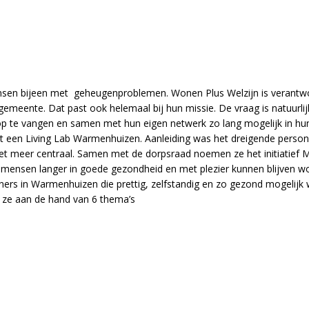
en bijeen met geheugenproblemen. Wonen Plus Welzijn is verantwoorde
 gemeente. Dat past ook helemaal bij hun missie. De vraag is natuurl
p te vangen en samen met hun eigen netwerk zo lang mogelijk in hu
en Living Lab Warmenhuizen. Aanleiding was het dreigende personee
 meer centraal. Samen met de dorpsraad noemen ze het initiatief Moo
nsen langer in goede gezondheid en met plezier kunnen blijven wo
oners in Warmenhuizen die prettig, zelfstandig en zo gezond mogelijk 
n ze aan de hand van 6 thema’s