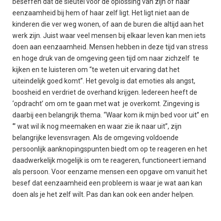
beseffen dat de sleutel voor de oplossing van zijn of haar
eenzaamheid bij hem of haar zelf ligt. Het ligt niet aan de
kinderen die ver weg wonen, of aan de buren die altijd aan het
werk zijn. Juist waar veel mensen bij elkaar leven kan men iets
doen aan eenzaamheid. Mensen hebben in deze tijd van stress
en hoge druk van de omgeving geen tijd om naar zichzelf te
kijken en te luisteren om “te weten uit ervaring dat het
uiteindelijk goed komt”. Het gevolg is dat emoties als angst,
boosheid en verdriet de overhand krijgen. Iedereen heeft de
‘opdracht’ om om te gaan met wat je overkomt. Zingeving is
daarbij een belangrijk thema. “Waar kom ik mijn bed voor uit” en
‘” wat wil ik nog meemaken en waar zie ik naar uit”, zijn
belangrijke levensvragen. Als de omgeving voldoende
persoonlijk aanknopingspunten biedt om op te reageren en het
daadwerkelijk mogelijk is om te reageren, functioneert iemand
als persoon. Voor eenzame mensen een opgave om vanuit het
besef dat eenzaamheid een probleem is waar je wat aan kan
doen als je het zelf wilt. Pas dan kan ook een ander helpen.