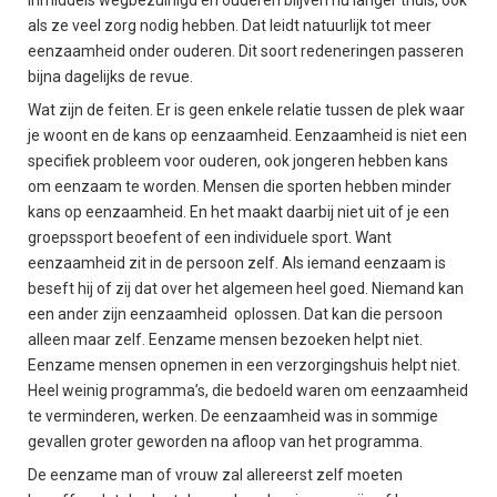
inmiddels wegbezuinigd en ouderen blijven nu langer thuis, ook
als ze veel zorg nodig hebben. Dat leidt natuurlijk tot meer
eenzaamheid onder ouderen. Dit soort redeneringen passeren
bijna dagelijks de revue.
Wat zijn de feiten. Er is geen enkele relatie tussen de plek waar
je woont en de kans op eenzaamheid. Eenzaamheid is niet een
specifiek probleem voor ouderen, ook jongeren hebben kans
om eenzaam te worden. Mensen die sporten hebben minder
kans op eenzaamheid. En het maakt daarbij niet uit of je een
groepssport beoefent of een individuele sport. Want
eenzaamheid zit in de persoon zelf. Als iemand eenzaam is
beseft hij of zij dat over het algemeen heel goed. Niemand kan
een ander zijn eenzaamheid oplossen. Dat kan die persoon
alleen maar zelf. Eenzame mensen bezoeken helpt niet.
Eenzame mensen opnemen in een verzorgingshuis helpt niet.
Heel weinig programma’s, die bedoeld waren om eenzaamheid
te verminderen, werken. De eenzaamheid was in sommige
gevallen groter geworden na afloop van het programma.
De eenzame man of vrouw zal allereerst zelf moeten